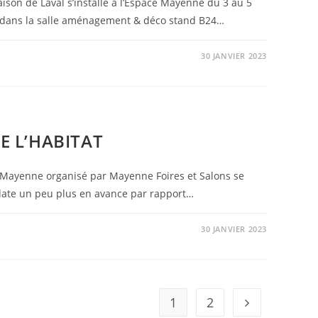
ison de Laval s’installe à l’Espace Mayenne du 3 au 5
z dans la salle aménagement & déco stand B24…
30 JANVIER 2023
NT
E L’HABITAT
e Mayenne organisé par Mayenne Foires et Salons se
 date un peu plus en avance par rapport…
30 JANVIER 2023
1
2
Aller à la page