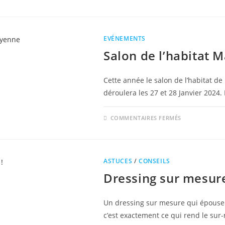
SALON
MAISON-
DÉCO
LAVAL
EVÉNEMENTS
Salon de l’habitat 
Cette année le salon de l’habitat d
déroulera les 27 et 28 Janvier 202
SUR
COMMENTAIRES FERMÉS
SALON
DE
L’HABITAT
MAYENNE
ASTUCES
/
CONSEILS
Dressing sur mesure
Un dressing sur mesure qui épouse 
c’est exactement ce qui rend le su