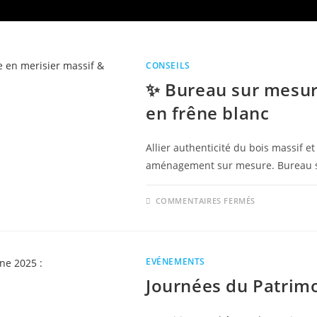
CONSEILS
✨ Bureau sur mesur
en frêne blanc
Allier authenticité du bois massif et 
aménagement sur mesure. Bureau su
SUR
COMMENTAIRES FERMÉS
✨
BUREAU
SUR
MESURE
EN
MERISIER
EVÉNEMENTS
MASSIF
&
Journées du Patrimo
PLACARD
EN
FRÊNE
BLANC