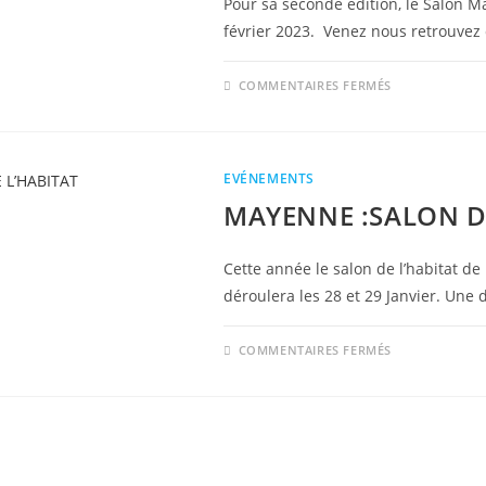
Pour sa seconde édition, le Salon Ma
février 2023. Venez nous retrouve
SUR
COMMENTAIRES FERMÉS
LAVAL
:
SALON
MAISON
(HABITAT
–
EVÉNEMENTS
AGENCEME
&
MAYENNE :SALON D
DÉCO)
Cette année le salon de l’habitat d
déroulera les 28 et 29 Janvier. Une
SUR
COMMENTAIRES FERMÉS
MAYENNE
:SALON
DE
L’HABITAT