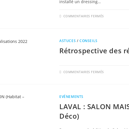
installé un dressing…
SUR
COMMENTAIRES FERMÉS
DRESSING
SUR
MESURE
!
ASTUCES
/
CONSEILS
Rétrospective des r
SUR
COMMENTAIRES FERMÉS
RÉTROSPECT
DES
RÉALISATIO
2022
EVÉNEMENTS
LAVAL : SALON MAI
Déco)