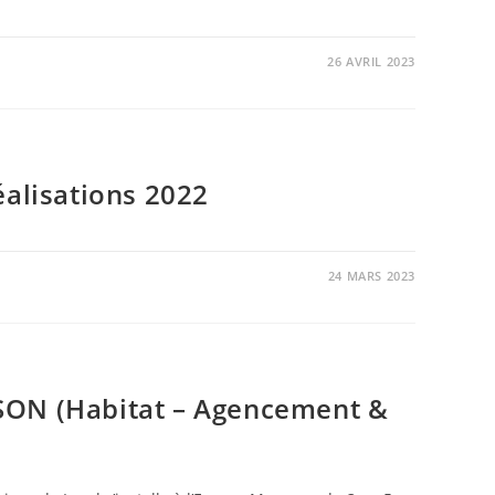
26 AVRIL 2023
éalisations 2022
24 MARS 2023
IVE
NS
SON (Habitat – Agencement &