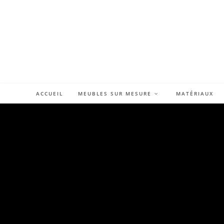
Skip
to
content
ACCUEIL
MEUBLES SUR MESURE
MATÉRIAUX