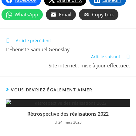
Facebook
Share on X
LinkedIn
WhatsApp
Email
Copy Link
Read
Article précédent
more
L’Ébéniste Samuel Geneslay
articles
Article suivant
Site internet : mise à jour effectuée.
VOUS DEVRIEZ ÉGALEMENT AIMER
Rétrospective des réalisations 2022
24 mars 2023